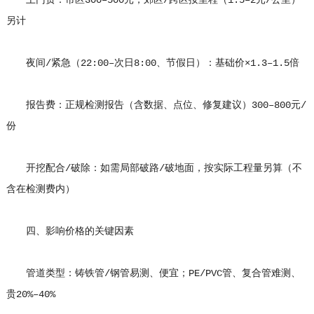
上门费：市区300–500元，郊区/跨区按里程（1.5–2元/公里）
另计
夜间/紧急（22:00–次日8:00、节假日）：基础价×1.3–1.5倍
报告费：正规检测报告（含数据、点位、修复建议）300–800元/
份
开挖配合/破除：如需局部破路/破地面，按实际工程量另算（不
含在检测费内）
四、影响价格的关键因素
管道类型：铸铁管/钢管易测、便宜；PE/PVC管、复合管难测、
贵20%–40%