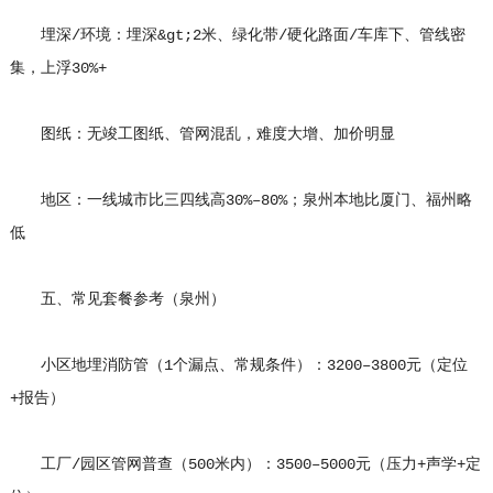
埋深/环境：埋深&gt;2米、绿化带/硬化路面/车库下、管线密
集，上浮30%+
图纸：无竣工图纸、管网混乱，难度大增、加价明显
地区：一线城市比三四线高30%–80%；泉州本地比厦门、福州略
低
五、常见套餐参考（泉州）
小区地埋消防管（1个漏点、常规条件）：3200–3800元（定位
+报告）
工厂/园区管网普查（500米内）：3500–5000元（压力+声学+定