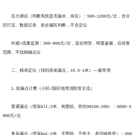
压力测试（判断系统是否漏水、掉压）：500–1200元/次，含分
区打压、数据记录、初步漏区判断，不含定位
外观+流量监测：300–800元/次，适合明管、明显渗漏，仅排查
范围、不找精确点位
二、精准定位（找到具体漏点，±0.5–1米）——最常用
1.按漏点计费（小区/园区地埋消防管主流）
普通漏点（埋深&lt;2米、有图纸、管径DN100–200）：3000–3
800元/点
复杂漏点（埋深&gt;2米、无图纸、干扰大、老旧铸铁管）：450