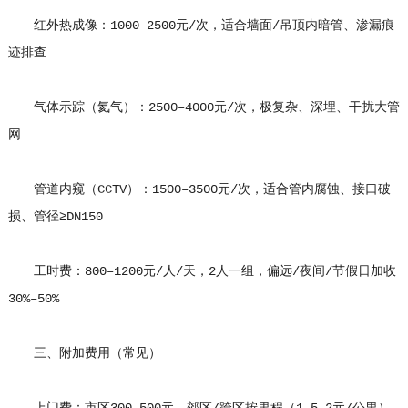
红外热成像：1000–2500元/次，适合墙面/吊顶内暗管、渗漏痕
迹排查
气体示踪（氦气）：2500–4000元/次，极复杂、深埋、干扰大管
网
管道内窥（CCTV）：1500–3500元/次，适合管内腐蚀、接口破
损、管径≥DN150
工时费：800–1200元/人/天，2人一组，偏远/夜间/节假日加收
30%–50%
三、附加费用（常见）