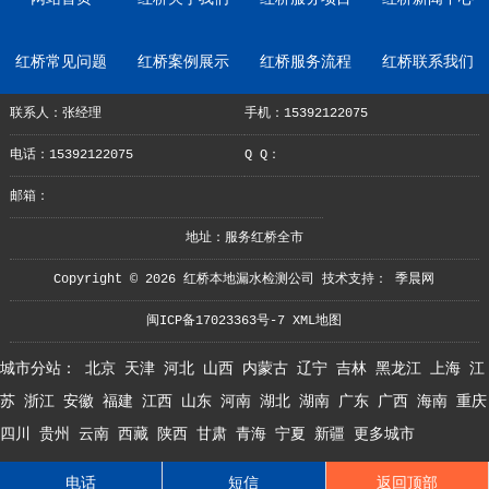
红桥常见问题
红桥案例展示
红桥服务流程
红桥联系我们
联系人：张经理
手机：15392122075
电话：15392122075
Q Q：
邮箱：
地址：服务红桥全市
Copyright © 2026 红桥本地漏水检测公司 技术支持：
季晨网
闽ICP备17023363号-7
XML地图
城市分站：
北京
天津
河北
山西
内蒙古
辽宁
吉林
黑龙江
上海
江
苏
浙江
安徽
福建
江西
山东
河南
湖北
湖南
广东
广西
海南
重庆
四川
贵州
云南
西藏
陕西
甘肃
青海
宁夏
新疆
更多城市
电话
短信
返回顶部