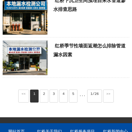
红桥下沉卫生间预埋自来水管道渗
水排查思路
红桥季节性墙面返潮怎么排除管道
漏水因素
<<
1
2
3
4
5
1/26
>>
···
网站首页
红桥关于我们
红桥服务项目
红桥新闻中心