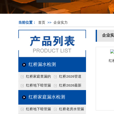
当前位置：
首页
>>
企业实力
企业
红
红桥漏水检测
红桥家庭查漏的
红桥2026管道
实用小技巧
漏水维修价格表，按
红桥地下暗管漏
红桥2026最新
材质、漏点类型精准
水检测价格高？2026
上门漏水检测价格
红桥家庭漏水检测
报价
年收费构成与省钱技
表，家庭/商用全品
红桥地下暗管漏
红桥老房水管漏
巧
类报价一览