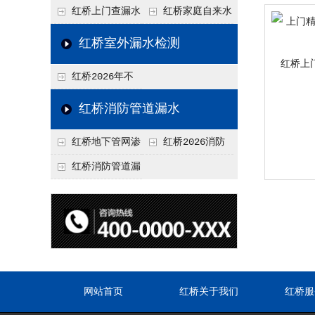
水检测技术与价格关
水检测与维修价格20
红桥上门查漏水
红桥家庭自来水
联2026，不同方法收
26，老旧管道改造方
vs 自行检测：2026
管漏水检测全攻略：
红桥室外漏水检测
费差异
案参考
年成本与效果对比分
价格、方法、避坑要
红桥上
红桥2026年不
析
点2026
同城市上门查漏水价
红桥消防管道漏水
格差异分析，地域报
红桥地下管网渗
红桥2026消防
价参考
漏检测
管道漏水检测与维修
红桥消防管道漏
一体化服务价格，工
水检测价格揭秘202
程类项目报价
6，工程类检测收费
标准详解
网站首页
红桥关于我们
红桥服