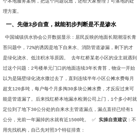
个本地服务案例，把这个问题说透，还给大家整理了可落地的处
理方案。
一、先做3步自查，就能初步判断是不是渗水
中国城镇供水协会公开数据显示：居民反映的地面长期潮湿长青
苔问题中，72%的诱因是地下自来水、消防管道渗漏，剩下的才
是绿化浇水、低洼积水等原因。 去年红桥某老小区的业主就遇到
过这个问题：2号楼单元门口的地面连续3年长青苔，物业一开始
以为是隔壁绿化浇水撒过去了，直到连续半年小区公摊水费每月
超支120多吨，每户每个月多掏30多块公摊水费，才反应过来可
能是管道漏了。后来找红桥本地漏水检测公司上门，1个多小时就
定位到了地下30公分处的自来水主管道漏点，漏点直径已经有1
公分，光前一年漏掉的水就有近1500吨。 ✅
实操自查建议
：不
用先找机构，自己先对照3个特征排查：