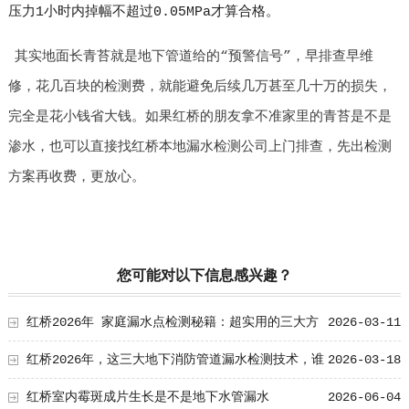
压力1小时内掉幅不超过0.05MPa才算合格。
其实地面长青苔就是地下管道给的“预警信号”，早排查早维
修，花几百块的检测费，就能避免后续几万甚至几十万的损失，
完全是花小钱省大钱。如果红桥的朋友拿不准家里的青苔是不是
渗水，也可以直接找红桥本地漏水检测公司上门排查，先出检测
方案再收费，更放心。
您可能对以下信息感兴趣？
红桥2026年 家庭漏水点检测秘籍：超实用的三大方
2026-03-11
法
红桥2026年，这三大地下消防管道漏水检测技术，谁
2026-03-18
将引领行业变革？
红桥室内霉斑成片生长是不是地下水管漏水
2026-06-04