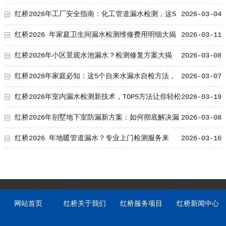
红桥2026年工厂安全指南：化工管道漏水检测，这5
2026-03-04
个关键步骤你做对了吗？
红桥2026 年家庭卫生间漏水检测维修费用明细大揭
2026-03-11
秘！
红桥2026年小区景观水池漏水？检测修复方案大揭
2026-03-08
秘！
红桥2026年家庭必知：这5个自来水漏水自检方法，
2026-03-07
每年能省上千元？
红桥2026年室内漏水检测新技术，TOP5方法让你轻松
2026-03-19
解决烦恼
红桥2026年别墅地下室防漏新方案：如何彻底解决漏
2026-03-08
水难题？
红桥2026 年地暖管道漏水？专业上门检测服务来
2026-03-16
袭！
网站首页
红桥关于我们
红桥服务项目
红桥新闻中心